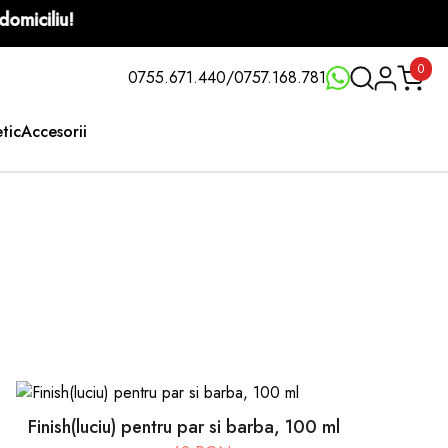
resa de domiciliu!
0
0755.671.440
/
0757.168.781
etic
Accesorii
Finish(luciu) pentru par si barba, 100 ml