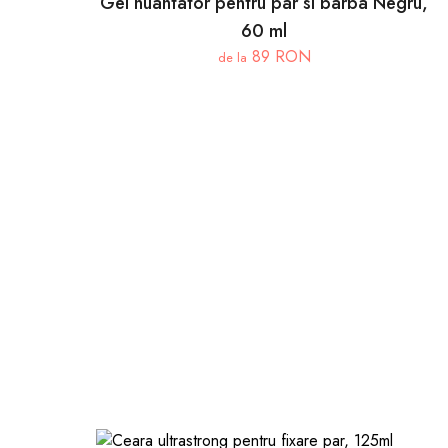
Gel nuantator pentru par si barba Negru,
60 ml
89 RON
de la