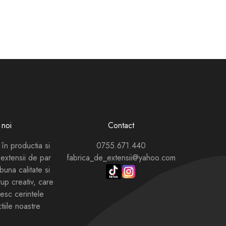
noi
Contact
 în productia si
0755.671.440
extensii de par
fabrica_de_extensii@yahoo.com
buna calitate si
up creativ, care
esc cerintele
ctiile noastre