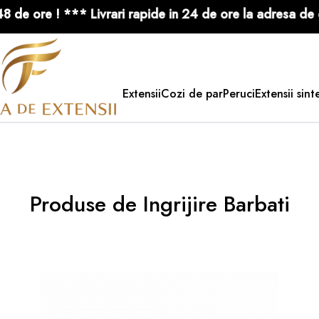
eana in 48 de ore ! *** Livrari rapide in 24 de ore la ad
Extensii
Cozi de par
Peruci
Extensii sint
Produse de Ingrijire Barbati