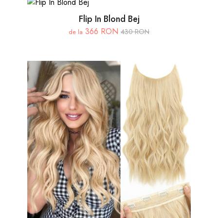
Flip In Blond Bej
366 RON
430 RON
de la