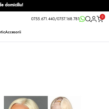
 la adresa de domiciliu!
0
0755.671.440
/
0757.168.781
etic
Accesorii