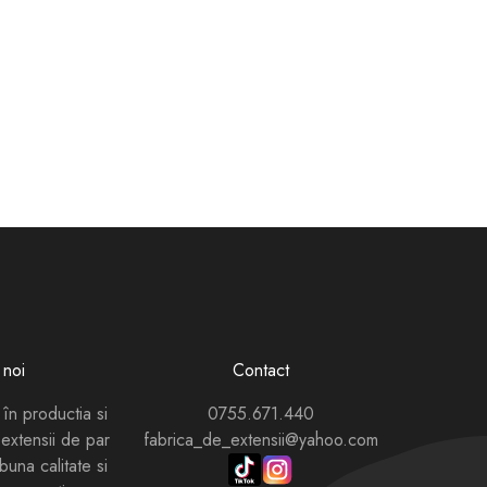
noi
Contact
 în productia si
0755.671.440
extensii de par
fabrica_de_extensii@yahoo.com
buna calitate si