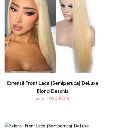
Extensii Front Lace (Semiperuca) DeLuxe
Blond Deschis
1.020 RON
de la