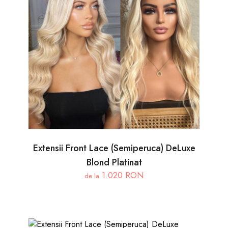
Extensii Front Lace (Semiperuca) DeLuxe
Blond Platinat
1.020 RON
de la