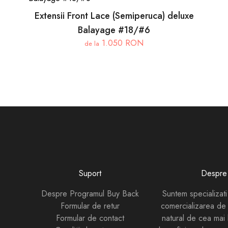
Extensii Front Lace (Semiperuca) deluxe
Balayage #18/#6
1.050 RON
de la
Suport
Despre 
Despre Programul Buy Back
Suntem specializati
Formular de retur
comercializarea de 
Formular de contact
natural de cea mai 