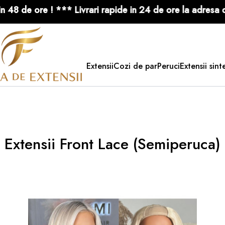
 Europeana in 48 de ore ! *** Livrari rapide in 24 de ore
Extensii
Cozi de par
Peruci
Extensii sint
Extensii Front Lace (Semiperuca)