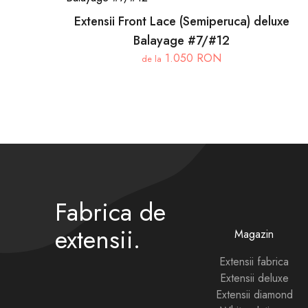
Extensii Front Lace (Semiperuca) deluxe
Balayage #7/#12
1.050 RON
de la
Fabrica de
extensii.
Magazin
Extensii fabrica
Extensii deluxe
Extensii diamond