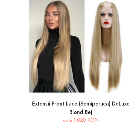
Extensii Front Lace (Semiperuca) DeLuxe
Blond Bej
1.020 RON
de la