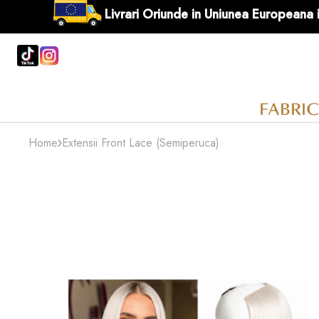
Livrari Oriunde in Uniunea
Home
Extensii Front Lace (Semiperuca)