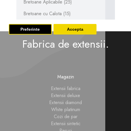
Bretoane Aplicabile (25)
Bretoane cu Calota (15)
Preferinte
Accepta
Fabrica de extensii.
Magazin
Extensii fabrica
Extensii deluxe
Extensii diamond
White platinum
Cozi de par
Extensii sintetic
Peruci