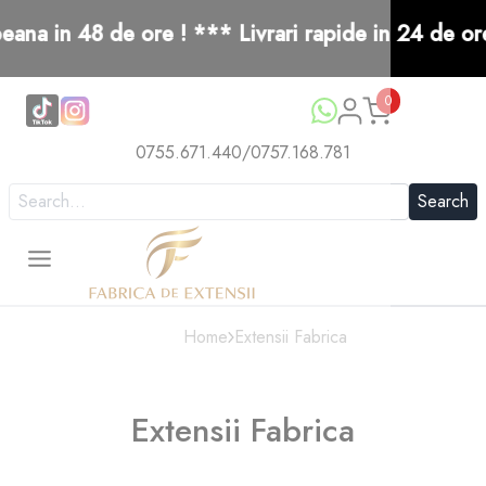
ana in 48 de ore ! *** Livrari rapide in 24 de ore
0
0755.671.440
/
0757.168.781
Search
Home
Extensii Fabrica
Extensii Fabrica