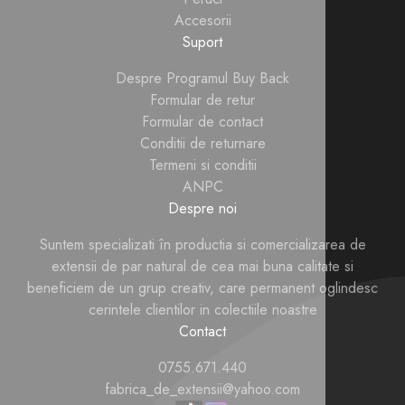
Accesorii
Suport
Despre Programul Buy Back
Formular de retur
Formular de contact
Conditii de returnare
Termeni si conditii
ANPC
Despre noi
Suntem specializati în productia si comercializarea de
extensii de par natural de cea mai buna calitate si
beneficiem de un grup creativ, care permanent oglindesc
cerintele clientilor in colectiile noastre
Contact
0755.671.440
fabrica_de_extensii@yahoo.com